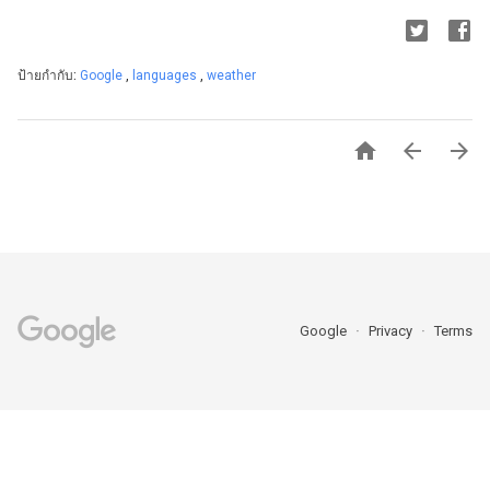
ป้ายกำกับ:
Google
,
languages
,
weather



Google
Privacy
Terms