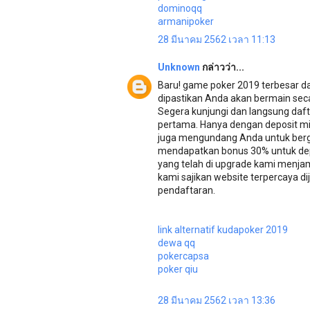
dominoqq
armanipoker
28 มีนาคม 2562 เวลา 11:13
Unknown
กล่าวว่า...
Baru! game poker 2019 terbesar d
dipastikan Anda akan bermain secar
Segera kunjungi dan langsung daf
pertama. Hanya dengan deposit min
juga mengundang Anda untuk berg
mendapatkan bonus 30% untuk dep
yang telah di upgrade kami menjam
kami sajikan website terpercaya
pendaftaran.
link alternatif kudapoker 2019
dewa qq
pokercapsa
poker qiu
28 มีนาคม 2562 เวลา 13:36