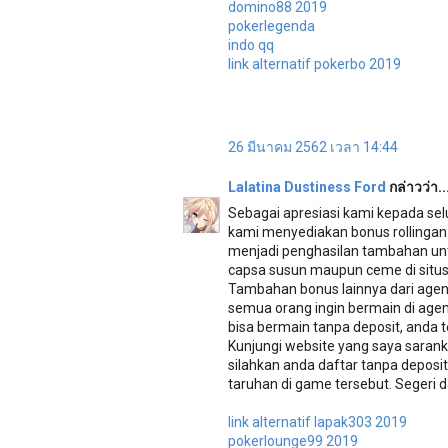
domino88 2019
pokerlegenda
indo qq
link alternatif pokerbo 2019
26 มีนาคม 2562 เวลา 14:44
Lalatina Dustiness Ford
กล่าวว่า..
Sebagai apresiasi kami kepada selu
kami menyediakan bonus rollingan p
menjadi penghasilan tambahan unt
capsa susun maupun ceme di situs b
Tambahan bonus lainnya dari agen 
semua orang ingin bermain di age
bisa bermain tanpa deposit, anda t
Kunjungi website yang saya sarank
silahkan anda daftar tanpa depos
taruhan di game tersebut. Segeri d
link alternatif lapak303 2019
pokerlounge99 2019