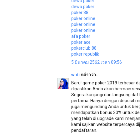
dewa poker
dewa poker
poker 88
poker online
poker online
poker online
afa poker
poker ace
pokerclub 88
poker republik
5 มีนาคม 2562 เวลา 09:56
widi
กล่าวว่า...
Baru! game poker 2019 terbesar d
dipastikan Anda akan bermain secar
Segera kunjungi dan langsung daf
pertama. Hanya dengan deposit min
juga mengundang Anda untuk berg
mendapatkan bonus 30% untuk dep
yang telah di upgrade kami menjam
kami sajikan website terpercaya
pendaftaran.