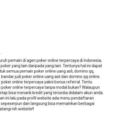
.
ruh pemain di agen poker online terpercaya di indonesia,
oker yang lain daripada yang lain. Tentunya hal ini dapat
uk semua pemain poker online uang asli, domino qq,
andar judi poker online uang asli dan domino qq online.
poker online terpercaya yakni bonus referral. Tentu
n poker online terpercaya tanpa modal bukan? Walaupun
etap bisa menarik kredit yang tersedia didalam akun anda.
an ini lalu pada profil website ada menu pendaftaran
it sepeserpun dan langsung bisa memainkan berbagai
atangi nih website!!