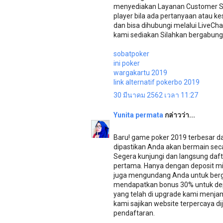
menyediakan Layanan Customer Se
player bila ada pertanyaan atau k
dan bisa dihubungi melalui LiveCh
kami sediakan Silahkan bergabun
sobatpoker
ini poker
wargakartu 2019
link alternatif pokerbo 2019
30 มีนาคม 2562 เวลา 11:27
Yunita permata
กล่าวว่า...
Baru! game poker 2019 terbesar d
dipastikan Anda akan bermain secar
Segera kunjungi dan langsung daf
pertama. Hanya dengan deposit min
juga mengundang Anda untuk berg
mendapatkan bonus 30% untuk dep
yang telah di upgrade kami menjam
kami sajikan website terpercaya
pendaftaran.