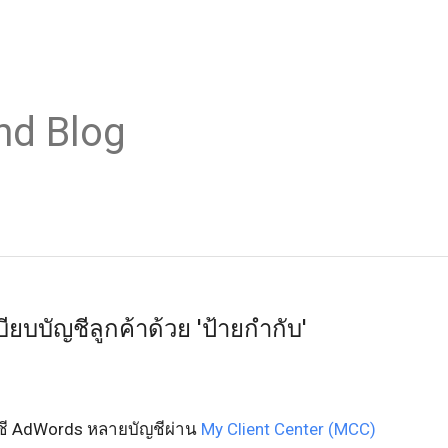
nd Blog
ยบบัญชีลูกค้าด้วย 'ป้ายกำกับ'
ชี AdWords หลายบัญชีผ่าน
My Client Center (MCC)