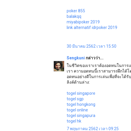
poker 855
balakqq
miyabipoker 2019
link alternatif idrpoker 2019
30 มีนาคม 2562 เวลา 15:50
Sengkuni
กล่าวว่า...
ในชีวิตของเราเราต้องอดทนในการเผช
เรา ความอดทนนี้เราสามารถฝึกได้โด
อดทนอย่างดีในการเล่นเพื่อที่จะได้ร
ลิงค์ด้านล่าง:
togel singapore
togel sgp
togel hongkong
togel online
togel singapura
togel hk
7 พฤษภาคม 2562 เวลา 09:25