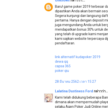
Unknown
กล่าวว่า...
Baru! game poker 2019 terbesar d
dipastikan Anda akan bermain secar
Segera kunjungi dan langsung daf
pertama. Hanya dengan deposit min
juga mengundang Anda untuk berg
mendapatkan bonus 30% untuk dep
yang telah di upgrade kami menjam
kami sajikan website terpercaya
pendaftaran.
link alternatif kudapoker 2019
dewa qq
capsa 365
poker qiu
28 มีนาคม 2562 เวลา 15:27
Lalatina Dustiness Ford
กล่าวว่า..
Kami telah didukung beberapa Bank
dimana akan mempermudah player 
selaku Agen Poker Judi Online me