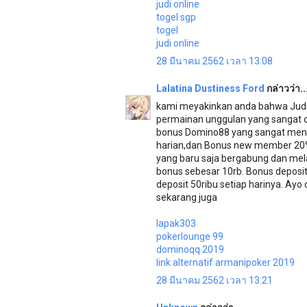
judi online
togel sgp
togel
judi online
28 มีนาคม 2562 เวลา 13:08
Lalatina Dustiness Ford
กล่าวว่า..
kami meyakinkan anda bahwa Judi 
permainan unggulan yang sangat di
bonus Domino88 yang sangat menari
harian,dan Bonus new member 20%
yang baru saja bergabung dan me
bonus sebesar 10rb. Bonus deposi
deposit 50ribu setiap harinya. Ayo 
sekarang juga
lapak303
pokerlounge 99
dominoqq 2019
link alternatif armanipoker 2019
28 มีนาคม 2562 เวลา 13:21