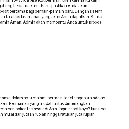
imal 10K Anda bisa ikut bermain. Oleh karena itu kami
abung bersama kami. Kami pastikan Anda akan
osit pertama bagi pemain-pemain baru. Dengan sistem
in fasilitas keamanan yang akan Anda dapatkan. Berikut
 dijamin Aman. Admin akan membantu Anda untuk proses
 hanya dalam satu malam, bermain togel singapura adalah
atkan. Permainan yang mudah untuk dimenangkan
inan poker terfavorit di Asia. Ingin cepat kaya? kunjungi
 mulai dari jutaan rupiah hingga ratusan juta rupiah.