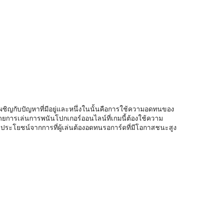
ิญกับปัญหาที่มีอยู่และหนึ่งในนั้นคือการใช้ความอดทนของ
ยการเล่นการพนันโปกเกอร์ออนไลน์ที่เกมนี้ต้องใช้ความ
ับประโยชน์จากการที่ผู้เล่นต้องอดทนรอการ์ดที่มีโอกาสชนะสูง