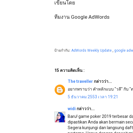
เขียนโดย
ทีมงาน Google AdWords
ป้ายกำกับ:
AdWords Weekly Update
,
google ad
15 ความคิดเห็น :
The traveller
กล่าวว่า...
อยากทราบว่า คำหลักแบบ "วลี" กับ "
5 ธันวาคม 2553 เวลา 19:21
widi
กล่าวว่า...
Baru! game poker 2019 terbesar d
dipastikan Anda akan bermain secar
Segera kunjungi dan langsung daf