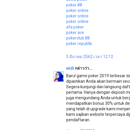
poker 88
poker online
poker online
poker online
afa poker
poker ace
pokerclub 88
poker republik
5 มีนาคม 2562 เวลา 12:12
widi
กล่าวว่า...
Baru! game poker 2019 terbesar d
dipastikan Anda akan bermain secar
Segera kunjungi dan langsung daf
pertama. Hanya dengan deposit min
juga mengundang Anda untuk berg
mendapatkan bonus 30% untuk dep
yang telah di upgrade kami menjam
kami sajikan website terpercaya
pendaftaran.