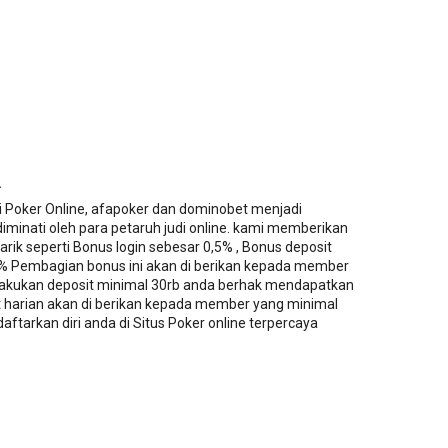
.
Poker Online, afapoker dan dominobet menjadi
minati oleh para petaruh judi online. kami memberikan
k seperti Bonus login sebesar 0,5% , Bonus deposit
 Pembagian bonus ini akan di berikan kepada member
lakukan deposit minimal 30rb anda berhak mendapatkan
t harian akan di berikan kepada member yang minimal
daftarkan diri anda di Situs Poker online terpercaya