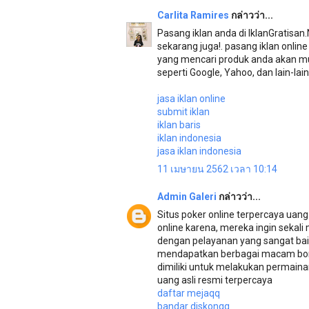
Carlita Ramires
กล่าวว่า...
Pasang iklan anda di IklanGratisan
sekarang juga!. pasang iklan online
yang mencari produk anda akan 
seperti Google, Yahoo, dan lain-l
jasa iklan online
submit iklan
iklan baris
iklan indonesia
jasa iklan indonesia
11 เมษายน 2562 เวลา 10:14
Admin Galeri
กล่าวว่า...
Situs poker online terpercaya uang 
online karena, mereka ingin sekali
dengan pelayanan yang sangat baik
mendapatkan berbagai macam bon
dimiliki untuk melakukan permainan
uang asli resmi terpercaya
daftar mejaqq
bandar diskonqq