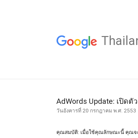
Thaila
AdWords Update: เปิดต
วันอังคารที่ 20 กรกฎาคม พ.ศ. 2553
คุณสมบัติ: เมื่อใช้คุณลักษณะนี้ ค