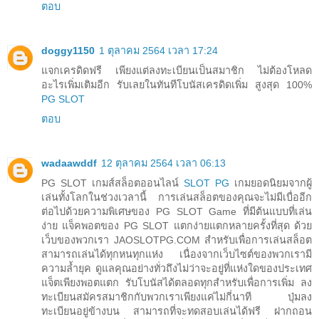
ตอบ
doggy1150
1 ตุลาคม 2564 เวลา 17:24
แจกเครดิดฟรี เพียงแต่ลงทะเบียนเป็นสมาชิก ไม่ต้องโหลด
อะไรเพิ่มเติมอีก รับเลยในทันทีโบนัสเครดิดเพิ่ม สูงสุด 100%
PG SLOT
ตอบ
wadaawddf
12 ตุลาคม 2564 เวลา 06:13
PG SLOT เกมส์สล็อตออนไลน์
SLOT PG
เกมยอดนิยมจากผู้
เล่นทั้งโลกในช่วงเวลานี้ การเล่นสล็อตของคุณจะไม่มีเบื่ออีก
ต่อไปด้วยความพิเศษของ PG SLOT Game ที่มีต้นแบบที่เล่น
ง่าย แจ็คพอตของ PG SLOT แตกง่ายแตกหลายครั้งที่สุด ด้วย
เว็บของพวกเรา JAOSLOTPG.COM สำหรับเพื่อการเล่นสล็อต
สามารถเล่นได้ทุกหนทุกแห่ง เนื่องจากเว็บไซต์ของพวกเรามี
ความล้ำยุค ดูแลคุณอย่างทั่วถึงไม่ว่าจะอยู่ที่แห่งใดของประเทศ
แจ็ตเพียงพอตแตก รับโบนัสได้ตลอดทุกสำหรับเพื่อการเพิ่ม ลง
ทะเบียนสมัครสมาชิกกับพวกเราเพียงแค่ไม่กี่นาที ปุ่มลง
ทะเบียนอยู่ข้างบน สามารถที่จะทดสอบเล่นได้ฟรี ฝากถอน