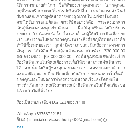
ให้การมากมายทั่วโลก ชื่อที่ดีของเราพูดแทนเรา ไม่ว่าคุณจะ
อยู่ที่ไหนหรือประเทศทั่วยุโรปหรือทวีปอื่น เราสามารถส่งเงินกู้
ยืมของคุณเข้าบัญชีธนาคารของคุณภายในไม่กี่ชั่วโมงหลัง
จากได้รับการอนุมัติและ ข่าวดีอีกอย่างก็คือ เราจะส่งเอกสาร
เงินกู้ทั้งหมดของคุณผ่านอีเมล เพื่อให้คุณพึงพอใจกับบริการ
ของเรา "เราไม่เคยฉ้อโกงใครเลยตั้งแต่ผู้ให้บริการสินเชื่อของ
เรา และเราจะไม่หลอกลวงคุณ เพราะสิ่งสำคัญที่สุดของเราคือ
ทำให้ทั้งหมดของเรา ลูกค้ามีความสุขและมีเสถียรภาพทางการ
เงิน) เราได้ให้สินเชื่อแก่ผู้คนจำนวนมากในช่วง [€30.000.00
ถึงผลรวมของ [€5.000.000.00] ดังนั้นคุณจึงมีอิสระที่จะเรียก
ร้องในจำนวนเงินที่คุณต้องการเพื่อให้เราสามารถดำเนินการ
ได้ จากนั้นส่งเงินกู้ของคุณอย่างสงบสุข อัตราของเราต่ำมาก
และน่าดึงดูดมากเมื่อเปรียบเทียบกับอัตราของธนาคารในพื้นที่
ของคุณและโหมดการทำธุรกรรมนั้นรวดเร็วและยืดหยุ่นใน
การดำเนินการ คุณจึงสามารถเข้าถึงจำนวนเงินกู้ที่คุณร้องขอ
ได้ภายในไม่กี่ชั่วโมง
ร้องเป็นรายละเอียด Dontact ของเรา!!!!
WhatApp:+33758722151
อีเมล:(financialserviceauthority400@gmail.com))))
ตอบ