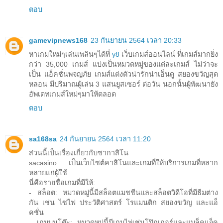
ตอบ
gamevipnews168
23 กันยายน 2564 เวลา 20:33
หาเกมใหม่ๆเล่นเพลินๆได้ที่
y8
เว็บเกมส์ออนไลน์ ที่เกมส์มากยิ่ง
กว่า 35,000 เกมส์ แบ่งเป็นหมวดหมู่ของแต่ละเกมส์ ไม่ว่าจะ
เป็น แอ็คชั่นพจญภัย เกมส์แต่งตัวน่ารักน่าเอ็นดู สยองขวัญสุด
หลอน มีปริมาณผู้เล่น 3 แสนยูสเซอร์ ต่อวัน นอกนั้นผู้พัฒนายัง
อัพเดทเกมส์ใหม่ๆมาให้ตลอด
ตอบ
sa168sa
24 กันยายน 2564 เวลา 11:20
ส่วนนี้เป็นเรื่องเกี่ยวกับซากาสิโน
sacasino เป็นเว็บไซต์คาสิโนและเกมที่ให้บริการเกมที่หลาก
หลายแก่ผู้ใช้
นี่คือรายชื่อเกมที่มีให้:
- สล็อต: หมวดหมู่นี้มีสล็อตแมชชีนและสล็อตวิดีโอที่มีธีมต่าง
กัน เช่น ไซไฟ ประวัติศาสตร์ โรแมนติก สยองขวัญ และแอ็
คชั่น
- เกมบนโต๊ะ: หมวดหมู่นี้มีเกมไพ่เช่นโป๊กเกอร์และแบล็คแจ็ค