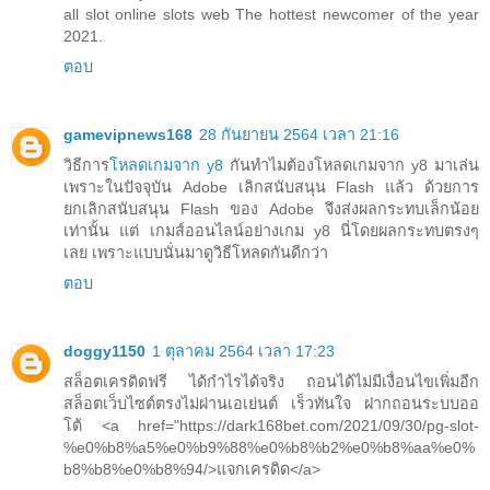
all slot online slots web The hottest newcomer of the year
2021.
ตอบ
gamevipnews168
28 กันยายน 2564 เวลา 21:16
วิธีการ
โหลดเกมจาก y8
กันทำไมต้องโหลดเกมจาก y8 มาเล่น
เพราะในปัจจุบัน Adobe เลิกสนับสนุน Flash แล้ว ด้วยการ
ยกเลิกสนับสนุน Flash ของ Adobe จึงส่งผลกระทบเล็กน้อย
เท่านั้น แต่ เกมส์ออนไลน์อย่างเกม y8 นี่โดยผลกระทบตรงๆ
เลย เพราะแบบนั่นมาดูวิธีโหลดกันดีกว่า
ตอบ
doggy1150
1 ตุลาคม 2564 เวลา 17:23
สล็อตเครดิดฟรี ได้กำไรได้จริง ถอนได้ไม่มีเงื่อนไขเพิ่มอีก
สล็อตเว็บไซต์ตรงไม่ผ่านเอเย่นต์ เร็วทันใจ ฝากถอนระบบออ
โต้ <a href="https://dark168bet.com/2021/09/30/pg-slot-
%e0%b8%a5%e0%b9%88%e0%b8%b2%e0%b8%aa%e0%
b8%b8%e0%b8%94/>แจกเครดิด</a>