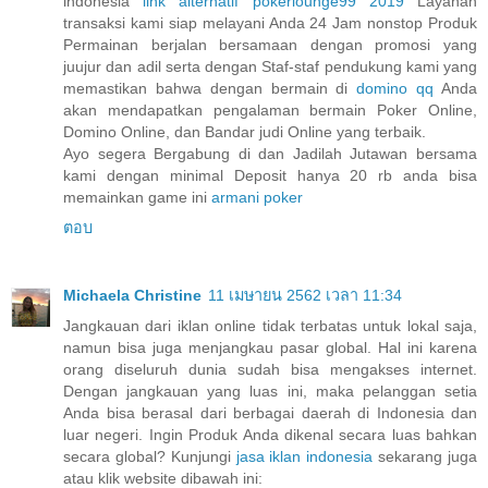
indonesia
link alternatif pokerlounge99 2019
Layanan
transaksi kami siap melayani Anda 24 Jam nonstop Produk
Permainan berjalan bersamaan dengan promosi yang
juujur dan adil serta dengan Staf-staf pendukung kami yang
memastikan bahwa dengan bermain di
domino qq
Anda
akan mendapatkan pengalaman bermain Poker Online,
Domino Online, dan Bandar judi Online yang terbaik.
Ayo segera Bergabung di dan Jadilah Jutawan bersama
kami dengan minimal Deposit hanya 20 rb anda bisa
memainkan game ini
armani poker
ตอบ
Michaela Christine
11 เมษายน 2562 เวลา 11:34
Jangkauan dari iklan online tidak terbatas untuk lokal saja,
namun bisa juga menjangkau pasar global. Hal ini karena
orang diseluruh dunia sudah bisa mengakses internet.
Dengan jangkauan yang luas ini, maka pelanggan setia
Anda bisa berasal dari berbagai daerah di Indonesia dan
luar negeri. Ingin Produk Anda dikenal secara luas bahkan
secara global? Kunjungi
jasa iklan indonesia
sekarang juga
atau klik website dibawah ini: