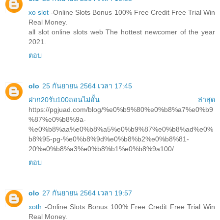
xo slot
-Online Slots Bonus 100% Free Credit Free Trial Win
Real Money.
all slot online slots web The hottest newcomer of the year
2021.
ตอบ
olo
25 กันยายน 2564 เวลา 17:45
ฝาก20รับ100ถอนไม่อั้น ล่าสุด
https://pgjuad.com/blog/%e0%b9%80%e0%b8%a7%e0%b9
%87%e0%b8%9a-
%e0%b8%aa%e0%b8%a5%e0%b9%87%e0%b8%ad%e0%
b8%95-pg-%e0%b8%9d%e0%b8%b2%e0%b8%81-
20%e0%b8%a3%e0%b8%b1%e0%b8%9a100/
ตอบ
olo
27 กันยายน 2564 เวลา 19:57
xoth
-Online Slots Bonus 100% Free Credit Free Trial Win
Real Money.