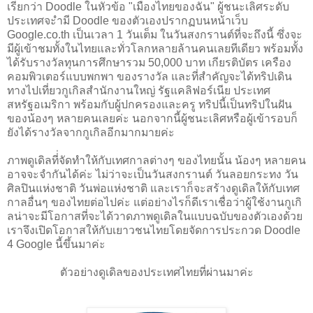
เรียกว่า Doodle ในหัวข้อ "เมืองไทยของฉัน" ผู้ชนะเลิศระดับ
ประเทศจะำมี Doodle ของตัวเองปรากฏบนหน้าเว็บ
Google.co.th เป็นเวลา 1 วันเต็ม ในวันสงกรานต์ที่จะถึงนี้ ซึ่งจะ
มีผู้เข้าชมทั้งในไทยและทั่วโลกหลายล้านคนเลยทีเดียว พร้อมทั้ง
ได้รับรางวัลทุนการศึกษารวม 50,000 บาท เกียรติบัตร เครือง
คอมพิวเตอร์แบบพกพา ของรางวัล และที่สำคัญจะได้ทริปเดิน
ทางไปเที่ยวกูเกิลสำนักงานใหญ่ รัฐแคลิฟอร์เนีย ประเทศ
สหรัฐอเมริกา พร้อมกับผู้ปกครองและครู ทริปนี้เป็นทริปในฝัน
ของน้องๆ หลายคนเลยค่ะ นอกจากนี้ผู้ชนะเลิศหรือผู้เข้ารอบก็
ยังได้รางวัลจากกูเกิลอีกมากมายค่ะ
ภาพดูเดิลที่่จัดทำให้กับเทศกาลต่างๆ ของไทยนั้น น้องๆ หลายคน
อาจจะจำกันได้ค่ะ ไม่ว่าจะเป็นวันสงกรานต์ วันลอยกระทง วัน
ศิลปินแห่งชาติ วันพ่อแห่งชาติ และเราก็จะสร้างดูเดิลให้กับเทศ
กาลอื่นๆ ของไทยต่อไปค่ะ แต่อย่างไรก็ดีเราเชื่อว่าผู้ใช้งานกูเกิ
ลน่าจะมีโอกาสที่จะได้วาดภาพดูเดิลในแบบฉบับของตัวเองด้วย
เราจึงเปิดโอกาสให้กับเยาวชนไทยโดยจัดการประกวด Doodle
4 Google นี้ขึ้นมาค่ะ
ตัวอย่างดูเดิลของประเทศไทยที่ผ่านมาค่ะ