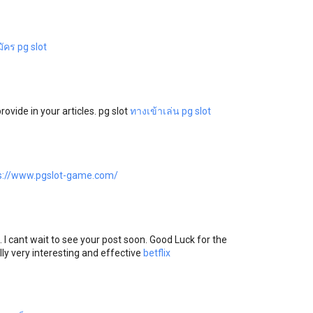
ัคร pg slot
rovide in your articles. pg slot
ทางเข้าเล่น pg slot
s://www.pgslot-game.com/
. I cant wait to see your post soon. Good Luck for the
lly very interesting and effective
betflix