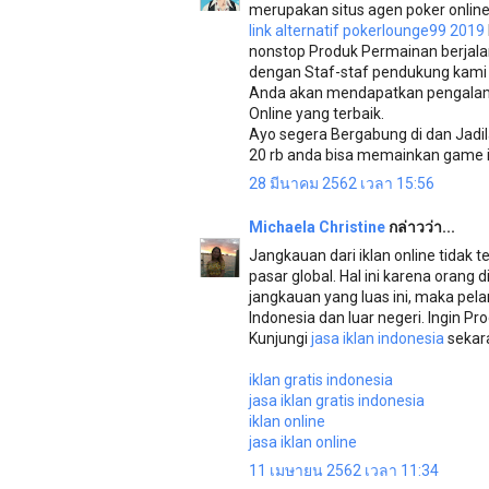
merupakan situs agen poker online,
link alternatif pokerlounge99 2019
nonstop Produk Permainan berjala
dengan Staf-staf pendukung kam
Anda akan mendapatkan pengalaman
Online yang terbaik.
Ayo segera Bergabung di dan Jad
20 rb anda bisa memainkan game 
28 มีนาคม 2562 เวลา 15:56
Michaela Christine
กล่าวว่า...
Jangkauan dari iklan online tidak 
pasar global. Hal ini karena orang
jangkauan yang luas ini, maka pela
Indonesia dan luar negeri. Ingin P
Kunjungi
jasa iklan indonesia
sekara
iklan gratis indonesia
jasa iklan gratis indonesia
iklan online
jasa iklan online
11 เมษายน 2562 เวลา 11:34