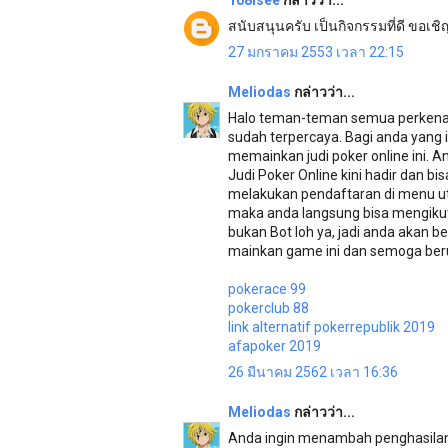
108isee
กล่าวว่า...
สนับสนุนครับ เป็นกิจกรรมที่ดี ขอเ
27 มกราคม 2553 เวลา 22:15
Meliodas
กล่าวว่า...
Halo teman-teman semua perkenalk
sudah terpercaya. Bagi anda yang
memainkan judi poker online ini. A
Judi Poker Online kini hadir dan b
melakukan pendaftaran di menu ut
maka anda langsung bisa mengikut
bukan Bot loh ya, jadi anda akan b
mainkan game ini dan semoga be
pokerace 99
pokerclub 88
link alternatif pokerrepublik 2019
afapoker 2019
26 มีนาคม 2562 เวลา 16:36
Meliodas
กล่าวว่า...
Anda ingin menambah penghasilan? 