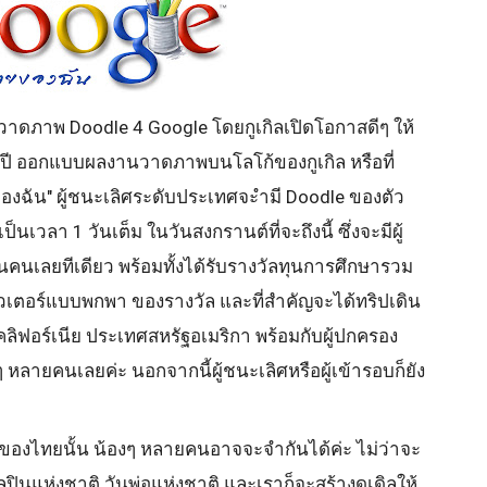
าดภาพ Doodle 4 Google โดยกูเกิลเปิดโอกาสดีๆ ให้
8 ปี ออกแบบผลงานวาดภาพบนโลโก้ของกูเกิล หรือที่
ของฉัน" ผู้ชนะเลิศระดับประเทศจะำมี Doodle ของตัว
เวลา 1 วันเต็ม ในวันสงกรานต์ที่จะถึงนี้ ซึ่งจะมีผู้
คนเลยทีเดียว พร้อมทั้งได้รับรางวัลทุนการศึกษารวม
ิวเตอร์แบบพกพา ของรางวัล และที่สำคัญจะได้ทริปเดิน
คลิฟอร์เนีย ประเทศสหรัฐอเมริกา พร้อมกับผู้ปกครอง
 หลายคนเลยค่ะ นอกจากนี้ผู้ชนะเลิศหรือผู้เข้ารอบก็ยัง
ๆ ของไทยนั้น น้องๆ หลายคนอาจจะจำกันได้ค่ะ ไม่ว่าจะ
ปินแห่งชาติ วันพ่อแห่งชาติ และเราก็จะสร้างดูเดิลให้