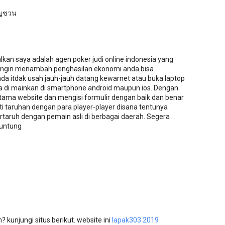
ชิญชวน
an saya adalah agen poker judi online indonesia yang
 ingin menambah penghasilan ekonomi anda bisa
nda itdak usah jauh-jauh datang kewarnet atau buka laptop
isa di mainkan di smartphone android maupun ios. Dengan
ama website dan mengisi formulir dengan baik dan benar
i taruhan dengan para player-player disana tentunya
ertaruh dengan pemain asli di berbagai daerah. Segera
runtung
kunjungi situs berikut. website ini
lapak303 2019