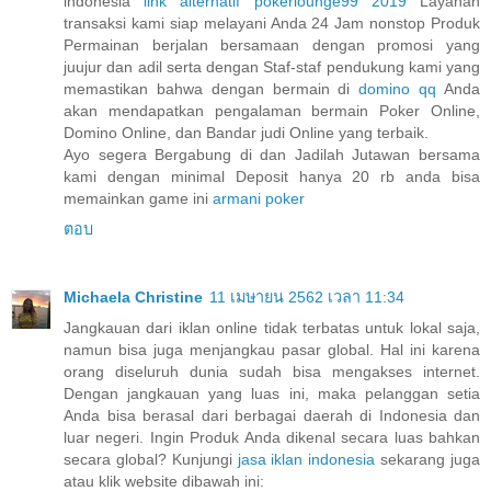
indonesia
link alternatif pokerlounge99 2019
Layanan
transaksi kami siap melayani Anda 24 Jam nonstop Produk
Permainan berjalan bersamaan dengan promosi yang
juujur dan adil serta dengan Staf-staf pendukung kami yang
memastikan bahwa dengan bermain di
domino qq
Anda
akan mendapatkan pengalaman bermain Poker Online,
Domino Online, dan Bandar judi Online yang terbaik.
Ayo segera Bergabung di dan Jadilah Jutawan bersama
kami dengan minimal Deposit hanya 20 rb anda bisa
memainkan game ini
armani poker
ตอบ
Michaela Christine
11 เมษายน 2562 เวลา 11:34
Jangkauan dari iklan online tidak terbatas untuk lokal saja,
namun bisa juga menjangkau pasar global. Hal ini karena
orang diseluruh dunia sudah bisa mengakses internet.
Dengan jangkauan yang luas ini, maka pelanggan setia
Anda bisa berasal dari berbagai daerah di Indonesia dan
luar negeri. Ingin Produk Anda dikenal secara luas bahkan
secara global? Kunjungi
jasa iklan indonesia
sekarang juga
atau klik website dibawah ini: