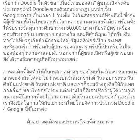
เรียกว่า Doodle ในหัวข้อ "เมืองไทยของฉัน" ผู้ชนะเลิศระดับ
ประเทศจะำมี Doodle ของตัวเองปรากฏบนหน้าเว็บ
Google.co.th เป็นเวลา 1 วันเต็ม ในวันสงกรานต์ที่จะถึงนี้ ซึ่งจะ
มีผู้เข้าชมทั้งในไทยและทั่วโลกหลายล้านคนเลยทีเดียว พร้อมทั้ง
ได้รับรางวัลทุนการศึกษารวม 50,000 บาท เกียรติบัตร เครือง
คอมพิวเตอร์แบบพกพา ของรางวัล และที่สำคัญจะได้ทริปเดิน
ทางไปเที่ยวกูเกิลสำนักงานใหญ่ รัฐแคลิฟอร์เนีย ประเทศ
สหรัฐอเมริกา พร้อมกับผู้ปกครองและครู ทริปนี้เป็นทริปในฝัน
ของน้องๆ หลายคนเลยค่ะ นอกจากนี้ผู้ชนะเลิศหรือผู้เข้ารอบก็
ยังได้รางวัลจากกูเกิลอีกมากมายค่ะ
ภาพดูเดิลที่่จัดทำให้กับเทศกาลต่างๆ ของไทยนั้น น้องๆ หลายคน
อาจจะจำกันได้ค่ะ ไม่ว่าจะเป็นวันสงกรานต์ วันลอยกระทง วัน
ศิลปินแห่งชาติ วันพ่อแห่งชาติ และเราก็จะสร้างดูเดิลให้กับเทศ
กาลอื่นๆ ของไทยต่อไปค่ะ แต่อย่างไรก็ดีเราเชื่อว่าผู้ใช้งานกูเกิ
ลน่าจะมีโอกาสที่จะได้วาดภาพดูเดิลในแบบฉบับของตัวเองด้วย
เราจึงเปิดโอกาสให้กับเยาวชนไทยโดยจัดการประกวด Doodle
4 Google นี้ขึ้นมาค่ะ
ตัวอย่างดูเดิลของประเทศไทยที่ผ่านมาค่ะ