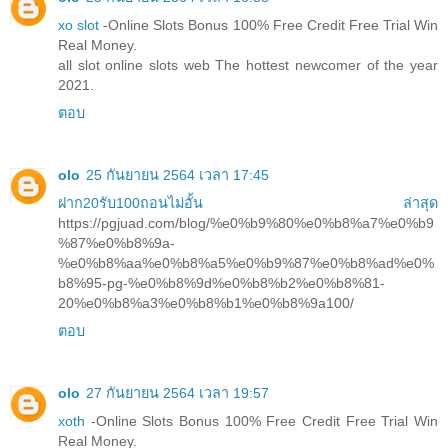
xo slot
-Online Slots Bonus 100% Free Credit Free Trial Win
Real Money.
all slot online slots web The hottest newcomer of the year
2021.
ตอบ
olo
25 กันยายน 2564 เวลา 17:45
ฝาก20รับ100ถอนไม่อั้น ล่าสุด
https://pgjuad.com/blog/%e0%b9%80%e0%b8%a7%e0%b9
%87%e0%b8%9a-
%e0%b8%aa%e0%b8%a5%e0%b9%87%e0%b8%ad%e0%
b8%95-pg-%e0%b8%9d%e0%b8%b2%e0%b8%81-
20%e0%b8%a3%e0%b8%b1%e0%b8%9a100/
ตอบ
olo
27 กันยายน 2564 เวลา 19:57
xoth
-Online Slots Bonus 100% Free Credit Free Trial Win
Real Money.