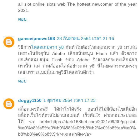
all slot online slots web The hottest newcomer of the year
2021.
ตอบ
gamevipnews168
28 กันยายน 2564 เวลา 21:16
วิธีการ
โหลดเกมจาก y8
กันทำไมต้องโหลดเกมจาก y8 มาเล่น
เพราะในปัจจุบัน Adobe เลิกสนับสนุน Flash แล้ว ด้วยการ
ยกเลิกสนับสนุน Flash ของ Adobe จึงส่งผลกระทบเล็กน้อย
เท่านั้น แต่ เกมส์ออนไลน์อย่างเกม y8 นี่โดยผลกระทบตรงๆ
เลย เพราะแบบนั่นมาดูวิธีโหลดกันดีกว่า
ตอบ
doggy1150
1 ตุลาคม 2564 เวลา 17:23
สล็อตเครดิดฟรี ได้กำไรได้จริง ถอนได้ไม่มีเงื่อนไขเพิ่มอีก
สล็อตเว็บไซต์ตรงไม่ผ่านเอเย่นต์ เร็วทันใจ ฝากถอนระบบออ
โต้ <a href="https://dark168bet.com/2021/09/30/pg-slot-
%e0%b8%a5%e0%b9%88%e0%b8%b2%e0%b8%aa%e0%
b8%b8%e0%b8%94/>แจกเครดิด</a>