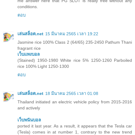
me answer here that PG SLOT is really free without any
conditions.
ตอบ
เล่นสล็อต.net
15 มีนาคม 2565 เวลา 19:22
Jasmine rice 100% Class 2 (64/65) 235-2450 Pathum Thani
fragrant rice
เว็บแทงบอล
(Stained) 1950-1980 White rice 5% 1250-1260 Parboiled
rice 100% Light 1250-1300
ตอบ
เล่นสล็อต.net
18 มีนาคม 2565 เวลา 01:08
Thailand initiated an electric vehicle policy from 2015-2016
and actively
เว็บพนันบอล
ported it last year. As a result, it appears that the Tesla car
(Tesla) comes in at number 1, contrary to the new trend