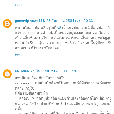
ตอบ
gamevipnews168
23 กันยายน 2564 เวลา 20:33
หาเกมใหม่ๆเล่นเพลินๆได้ที่
y8
เว็บเกมส์ออนไลน์ ที่เกมส์มากยิ่ง
กว่า 35,000 เกมส์ แบ่งเป็นหมวดหมู่ของแต่ละเกมส์ ไม่ว่าจะ
เป็น แอ็คชั่นพจญภัย เกมส์แต่งตัวน่ารักน่าเอ็นดู สยองขวัญสุด
หลอน มีปริมาณผู้เล่น 3 แสนยูสเซอร์ ต่อวัน นอกนั้นผู้พัฒนายัง
อัพเดทเกมส์ใหม่ๆมาให้ตลอด
ตอบ
sa168sa
24 กันยายน 2564 เวลา 11:20
ส่วนนี้เป็นเรื่องเกี่ยวกับซากาสิโน
sacasino เป็นเว็บไซต์คาสิโนและเกมที่ให้บริการเกมที่หลาก
หลายแก่ผู้ใช้
นี่คือรายชื่อเกมที่มีให้:
- สล็อต: หมวดหมู่นี้มีสล็อตแมชชีนและสล็อตวิดีโอที่มีธีมต่าง
กัน เช่น ไซไฟ ประวัติศาสตร์ โรแมนติก สยองขวัญ และแอ็
คชั่น
- เกมบนโต๊ะ: หมวดหมู่นี้มีเกมไพ่เช่นโป๊กเกอร์และแบล็คแจ็ค