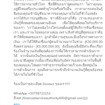
ให้การมากมายทั่วโลก ชื่อที่ดีของเราพูดแทนเรา ไม่ว่าคุณจะ
อยู่ที่ไหนหรือประเทศทั่วยุโรปหรือทวีปอื่น เราสามารถส่งเงินกู้
ยืมของคุณเข้าบัญชีธนาคารของคุณภายในไม่กี่ชั่วโมงหลัง
จากได้รับการอนุมัติและ ข่าวดีอีกอย่างก็คือ เราจะส่งเอกสาร
เงินกู้ทั้งหมดของคุณผ่านอีเมล เพื่อให้คุณพึงพอใจกับบริการ
ของเรา "เราไม่เคยฉ้อโกงใครเลยตั้งแต่ผู้ให้บริการสินเชื่อของ
เรา และเราจะไม่หลอกลวงคุณ เพราะสิ่งสำคัญที่สุดของเราคือ
ทำให้ทั้งหมดของเรา ลูกค้ามีความสุขและมีเสถียรภาพทางการ
เงิน) เราได้ให้สินเชื่อแก่ผู้คนจำนวนมากในช่วง [€30.000.00
ถึงผลรวมของ [€5.000.000.00] ดังนั้นคุณจึงมีอิสระที่จะเรียก
ร้องในจำนวนเงินที่คุณต้องการเพื่อให้เราสามารถดำเนินการ
ได้ จากนั้นส่งเงินกู้ของคุณอย่างสงบสุข อัตราของเราต่ำมาก
และน่าดึงดูดมากเมื่อเปรียบเทียบกับอัตราของธนาคารในพื้นที่
ของคุณและโหมดการทำธุรกรรมนั้นรวดเร็วและยืดหยุ่นใน
การดำเนินการ คุณจึงสามารถเข้าถึงจำนวนเงินกู้ที่คุณร้องขอ
ได้ภายในไม่กี่ชั่วโมง
ร้องเป็นรายละเอียด Dontact ของเรา!!!!
WhatApp:+33758722151
อีเมล:(financialserviceauthority400@gmail.com))))
ตอบ