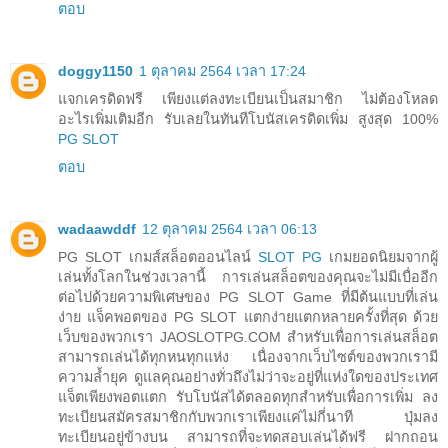
ตอบ
doggy1150
1 ตุลาคม 2564 เวลา 17:24
แจกเครดิดฟรี เพียงแต่ลงทะเบียนเป็นสมาชิก ไม่ต้องโหลด
อะไรเพิ่มเติมอีก รับเลยในทันทีโบนัสเครดิดเพิ่ม สูงสุด 100%
PG SLOT
ตอบ
wadaawddf
12 ตุลาคม 2564 เวลา 06:13
PG SLOT เกมส์สล็อตออนไลน์
SLOT PG
เกมยอดนิยมจากผู้
เล่นทั้งโลกในช่วงเวลานี้ การเล่นสล็อตของคุณจะไม่มีเบื่ออีก
ต่อไปด้วยความพิเศษของ PG SLOT Game ที่มีต้นแบบที่เล่น
ง่าย แจ็คพอตของ PG SLOT แตกง่ายแตกหลายครั้งที่สุด ด้วย
เว็บของพวกเรา JAOSLOTPG.COM สำหรับเพื่อการเล่นสล็อต
สามารถเล่นได้ทุกหนทุกแห่ง เนื่องจากเว็บไซต์ของพวกเรามี
ความล้ำยุค ดูแลคุณอย่างทั่วถึงไม่ว่าจะอยู่ที่แห่งใดของประเทศ
แจ็ตเพียงพอตแตก รับโบนัสได้ตลอดทุกสำหรับเพื่อการเพิ่ม ลง
ทะเบียนสมัครสมาชิกกับพวกเราเพียงแค่ไม่กี่นาที ปุ่มลง
ทะเบียนอยู่ข้างบน สามารถที่จะทดสอบเล่นได้ฟรี ฝากถอน