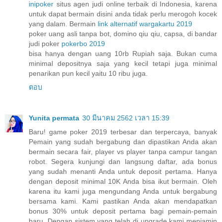
inipoker
situs agen judi online terbaik di Indonesia, karena
untuk dapat bermain disini anda tidak perlu merogoh kocek
yang dalam. Bermain
link alternatif wargakartu 2019
poker uang asli tanpa bot, domino qiu qiu, capsa, di bandar
judi poker
pokerbo 2019
bisa hanya dengan uang 10rb Rupiah saja. Bukan cuma
minimal depositnya saja yang kecil tetapi juga minimal
penarikan pun kecil yaitu 10 ribu juga.
ตอบ
Yunita permata
30 มีนาคม 2562 เวลา 15:39
Baru! game poker 2019 terbesar dan terpercaya, banyak
Pemain yang sudah bergabung dan dipastikan Anda akan
bermain secara fair, player vs player tanpa campur tangan
robot. Segera kunjungi dan langsung daftar, ada bonus
yang sudah menanti Anda untuk deposit pertama. Hanya
dengan deposit minimal 10K Anda bisa ikut bermain. Oleh
karena itu kami juga mengundang Anda untuk bergabung
bersama kami. Kami pastikan Anda akan mendapatkan
bonus 30% untuk deposit pertama bagi pemain-pemain
baru. Dengan sistem yang telah di upgrade kami menjamin