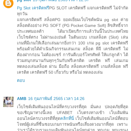
Pg Slot เครดิตฟรี
PG SLOT เครดิตฟรี แจกเครดิตฟรี ไม่จำกัด
ทุกวัน
แจกเครดิตฟรี สล็อตPG ยอดเยี่ยมเว็บไซต์พนัน pg slot ค่าย
สล็อตดังอย่าง PG SOFT (PG Pocket Game Soft) ลิขสิทธิ์จาก
ประเทศมอลต้า ได้มาเปิดบริการแล้ววันนี้ในประเทศไทย
เว็บไซต์ตรง ไม่ผ่านเอเย่นต์ ในต้นแบบ เกมสล็อต (Slot) เล่น
เกมที่มีเกมให้เลือกเล่นมากยิ่งกว่า 100 เกม pg slot เครดิตฟรี
พร้อมด้วยได้ดำเนินกิจกรรมเล่นเกม สล็อต พีจี เครดิตฟรี ไม่
ต้องฝากก่อน ไม่ต้องแชร์ การันตีเบอร์โทรศัพท์ ให้แก่ลูกค้า ได้
ร่วมสนุกสนานกันทุกๆวันกับฟรีเครดิต เครดิต ฟรี เล่นเกม
ทดลองเล่นสล็อต ผ่าน มือถือ สล็อตเครดิตฟรี เกมส์สล็อต ฟรี
เครดิต เครดิตฟรี 50 เกี่ยวกับ หรือไม่ ทดลองเล่น
ตอบ
AMB
16 กุมภาพันธ์ 2565 เวลา 14:26
เว็บไซต์เดิมพันออนไลน์ที่ครบวงจรที่สุด มั่นคง ปลอดภัยที่สุด
ขอเชิญมาทางนี้เลย UFABET เว็บตรงทางเข้า เว็บเดิมพัน
ออนไลน์ครบวงจรดีที่สุด
คลิกที่นี่
เว็บไซต์เดิมพันออนไลน์ที่ตอบ
โจทย์ผู้เล่นที่ชื่นชอบเกมการพนันหรือเสี่ยงดวงมากที่สุด เพราะ
ว่าเราได้รวบรวมเกมเดิมพันออนไลน์ทุกค่าย ทุกเกม ทุกเเขนง