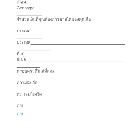
เลือด__________________________________________
Genotype_______________________________________
___________
จำนวนเงินที่คุณต้องการขายไตของคุณคือ
________________________
ประเทศ_________________________________________
___________
ประเทศ_________________________________________
_______________
ที่อยู่
อีเมล___________________________________________
__________
ครอบครัวที่ใกล้ที่สุดà
ความนับถือ
ดร. เจมส์เดวิด
ตอบ
ตอบ