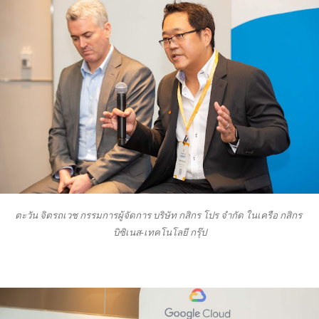
ตะวัน จิตรถเวช กรรมการผู้จัดการ บริษัท กสิกร โปร จำกัด ในเครือ กสิกร 
บิซิเนส-เทคโนโลยี กรุ๊ป