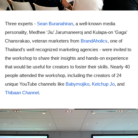
Three experts - 
Sean Buranahiran
, a well-known media 
personality, Medhee ‘Jiu’ Jarumaneeroj and Kulapa-on ‘Gaga’ 
Chansrakao, veteran marketers from 
BrandAholics
, one of 
Thailand’s well recognized marketing agencies - were invited to 
the workshop to share their insights and hands-on experience 
that would be useful for creators to foster their skills. Nearly 40 
people attended the workshop, including the creators of 24 
unique YouTube channels like 
Babymojiko
, 
Ketchup Jo
, and 
Thibaan Channel
. 