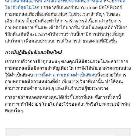
นักเล่นเกมมืออาชีพ
ครีเอเตอร์ที่บริจาคเพื่อการกุศล
 หรือ
ยีราฟที่
โด่งดังที่สุดในโลก
 บรรดาครีเอเตอร์บน YouTube มักใช้ฟีเจอร์
ถ่ายทอดสดเพื่อเชื่อมต่อกับแฟนๆ ในช่วงเวลาสำคัญๆ ในขณะ
เดียวกันเราก็มุ่งมั่นที่จะทำให้การสร้างสรรค์เนื้อหาสำหรับการ
ถ่ายทอดสดง่ายขึ้นและเข้าถึงได้มากขึ้น นั่นเป็นเหตุผลที่ทำให้เรา
รู้สึกตื่นเต้นที่จะประกาศให้ทราบว่าวันนี้เรามีการปรับปรุงเพิ่มลูก
เล่นใหม่ๆ เพื่อมอบประสบการณ์ในการถ่ายทอดสดที่ดียิ่งขึ้น  
การมีปฏิสัมพันธ์แบบเรียลไทม์
เราทราบดีว่าการดึงดูดแฟนๆ ของคุณให้มีส่วนร่วมในระหว่างการ
ถ่ายทอดสดนั้นมีความสำคัญเพียงใด เราจึงได้พัฒนาค่าความหน่วง
ให้ต่ำเป็นพิเศษ 
การตั้งค่าความหน่วงต่ำเป็นพิเศษ
นี้จะช่วยให้การ
ถ่ายทอดสดมีความหน่วงที่ต่ำ เพียง 2-3 วินาทีเท่านั้น ทำให้คุณ
สามารถตอบคำถามแฟนๆ และเห็นจำนวนผู้ชมระหว่าง
การถายถ่ายทอดสดของคุณได้เร็วขึ้นกว่าที่เคย ซึ่งการตั้งค่านี้
สามารถทำได้ง่ายๆ โดยไม่ต้องใช้ซอฟต์แวร์หรือโปรแกรมเข้ารหัส
พิเศษใดๆ