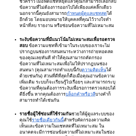
ชั่วคราว เมื่อฟีดแชทหยุดแล้วคุณก็สามารถเลือกลบ
ข้อความที่ไม่ต้องการออกไปได้เพียงแค่คลิ๊กเดียว 
นอกจากนี้คุณยังสามารถ
กำหนดผู้ดูแลแชทสด
ได้
อีกด้วย โดยมอบหมายให้บุคคลที่คุณไว้วางใจทำ
หน้าที่ลบ รายงาน หรือซ่อนข้อความที่ไม่เหมาะสม
ระงับข้อความที่มีแนวโน้มไม่เหมาะสมเพื่อรอตรวจ
สอบ
 ข้อความแชทที่เข้ามาในระบบของเราจะไม่
ปรากฎบนช่องการสนทนาระหว่างการถ่ายทอดสด
ของคุณเลยทันที ทำให้คุณสามารถคัดกรอง
ข้อความที่ไม่เหมาะสมเพื่อไม่ให้ปรากฎบนช่อง
สนทนา (คุณสามารถทำแบบนี้กับ
ความคิดเห็น
ได้
ด้วยเช่นกัน) ส่วนที่ดีที่สุดก็คือเมื่อคุณอ่านข้อความ
เพิ่มเติม ระบบก็จะเรียนรู้ไปเรื่อยๆ และสามารถระบุ
ข้อความที่คุณต้องการระงับเพื่อรอการตรวจสอบได้
ดียิ่งขึ้น หากคุณต้องการ
บล็อกคำหรือวลี
บางคำก็
สามารถทำได้เช่นกัน
รายชื่อผู้ใช้ซ่อนที่ใช้ร่วมกัน
ช่วยให้ผู้ดูแลระบบของ
คุณใช้
รายชื่อเดียวกันนี้
สำหรับคัดกรองความคิด
เห็นและข้อความในแชทสดที่ไม่เหมาะสม ใน
อนาคตจะมีการซ่อนข้อความที่ไม่เหมาะสมในช่อง