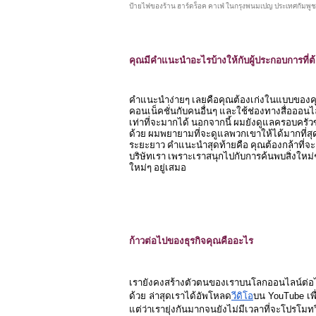
ป้ายไฟของร้าน ฮาร์ดร็อค คาเฟ่ ในกรุงพนมเปญ ประเทศกัมพูชา ซ
คุณมีคำแนะนำอะไรบ้างให้กับผู้ประกอบการที่
คำแนะนำง่ายๆ เลยคือคุณต้องเก่งในแบบของคุ
คอนเน็คชั่นกับคนอื่นๆ และใช้ช่องทางสื่อออน
เท่าที่จะมากได้ นอกจากนี้ ผมยังดูแลครอบคร
ด้วย ผมพยายามที่จะดูแลพวกเขาให้ได้มากที่สุด
ระยะยาว คำแนะนำสุดท้ายคือ คุณต้องกล้าที่จะเผ
บริษัทเรา เพราะเราสนุกไปกับการค้นพบสิ่งใหม่
ใหม่ๆ อยู่เสมอ
ก้าวต่อไปของธุรกิจคุณคืออะไร
เรายังคงสร้างตัวตนของเราบนโลกออนไลน์ต่อไ
ด้วย ล่าสุดเราได้อัพโหลด
วีดิโอ
บน YouTube เพื
แต่ว่าเรายุ่งกันมากจนยังไม่มีเวลาที่จะโปรโมทวี