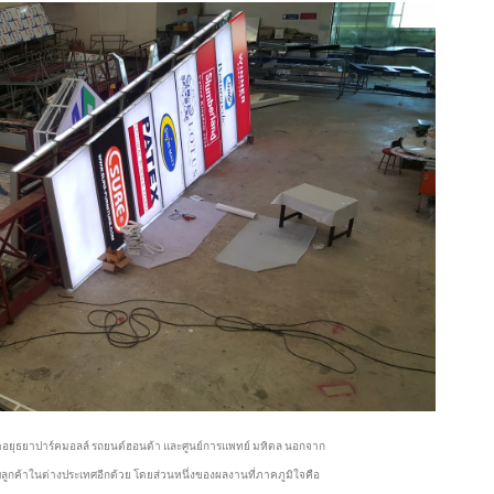
ารค้าอยุธยาปาร์คมอลล์ รถยนต์ฮอนด้า และศูนย์การแพทย์ มหิดล นอกจาก
บลูกค้าในต่างประเทศอีกด้วย โดยส่วนหนึ่งของผลงานที่ภาคภูมิใจคือ