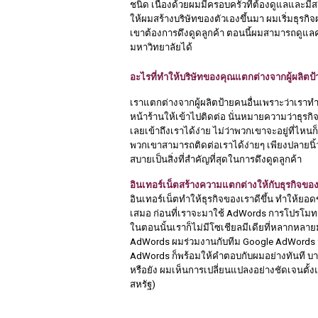
ชนิด เนื่องด้วยผมมีครอบครัวที่ต้องดูแลและมีส
ให้ผมสร้างบริษัทของตัวเองขึ้นมา ผมเริ่มธุรกิ
เขาต้องการดึงดูดลูกค้า ตอนนี้ผมสามารถดูแลคร
มหาวิทยาลัยได้ 
อะไรที่ทำให้บริษัทของคุณแตกต่างจากผู้ผลิตป
เราแตกต่างจากผู้ผลิตป้ายคนอื่นเพราะว่าเราทำ
หน้าร้านให้เข้าไปติดต่อ นั่นหมายความว่าธุรกิจน
เลยเข้าถึงเราได้ง่าย ไม่ว่าพวกเขาจะอยู่ที่ไห
พวกเขาสามารถติดต่อเราได้ง่ายๆ เพียงปลายนิ้
สบายเป็นสิ่งที่สำคัญที่สุดในการดึงดูดลูกค้า 
อินเทอร์เน็ตสร้างความแตกต่างให้กับธุรกิจขอ
อินเทอร์เน็ตทำให้ธุรกิจของเราดีขึ้น ทำให้ยอดข
เสมอ ก่อนที่เราจะมาใช้ AdWords การโปรโมทสิน
ในตอนนั้นเราก็ไม่มีโซเชียลมีเดียที่หลากหลายมากเท
AdWords ผมร่วมงานกับทีม Google AdWords มาได
AdWords ก็พร้อมให้คำตอบกับผมอย่างทันที บา
หรือยัง ผมเห็นการเปลี่ยนแปลงอย่างชัดเจนตั้งแ
สหรัฐ) 