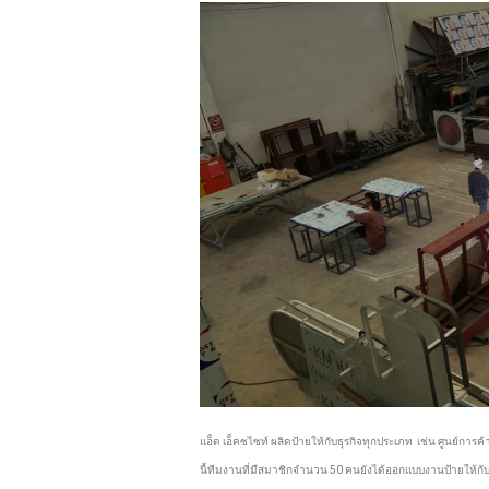
แอ็ด เอ็คซไซท์ ผลิดป้ายให้กับธุรกิจทุกประเภท  เช่น ศูนย์ก
นี้ทีมงานที่มีสมาชิกจำนวน 50 คนยังได้ออกแบบงานป้ายให้กั