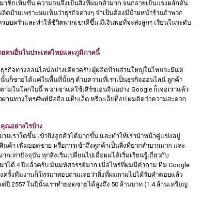
มาชิกเพิ่มขึ้น ความจนจึงเป็นสิ่งที่ผมกลัวมาก จนกลายเป็นแรงผลักดัน
จผลิตป้ายเพราะผมเห็นว่าธุรกิจต่างๆ จำเป็นต้องมีป้ายหน้าร้านถ้าพวก
อบครัวและทำให้ชีวิตพวกเขาดีขึ้น มีเงินพอที่จะส่งลูกๆ เรียนในระดับ
้ายคนอื่นในประเทศไทยและภูมิภาคนี้
ธุรกิจทางออนไลน์อย่างเดียวครับ ผู้ผลิตป้ายส่วนใหญ่ในไทยจะมีแต่
ั้นก็ขายได้แค่ในพื้นที่นั้นๆ ด้วยความที่เราเป็นธุรกิจออนไลน์ ลูกค้า
นก็ตามในโลกใบนี้ พวกเขาแค่ใช้เสิร์ชเอนจินอย่าง Google ก็เจอเราแล้ว 
วผ่านทางโทรศัพท์มือถือ แท็บเล็ต หรือแล็ปท็อป ผมคิดว่าความสะดวก
งคุณอย่างไรบ้าง
ายเราโตขึ้น เข้าถึงลูกค้าได้มากขึ้น และทำให้เรานำหน้าคู่แข่งอยู่
ค้า เพิ่มยอดขาย หรือการเข้าถึงลูกค้าเป็นสิ่งที่ยากลำบากมาก และ
่าปัจจุบัน ทุกสิ่งเริ่มเปลี่ยนไปเมื่อผมได้เริ่มเรียนรู้เกี่ยวกับ 
้ 4 ปีแล้วครับ มันมหัศจรรย์มาก เมื่อไหร่ที่ผมมีคำถาม ทีม Google 
งครั้งทีมงานก็โทรมาสอบถามเลยว่าสิ่งที่ผมถามไปได้รับคำตอบแล้ว
ต่ปี 2557 ในปีนั้นเราทำยอดขายได้สูงถึง 50 ล้านบาท (1.4 ล้านเหรียญ