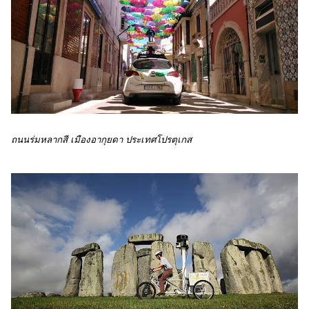
ถนนร่มหลากสี เมืองอากุยดา ประเทศโปรตุเกส 