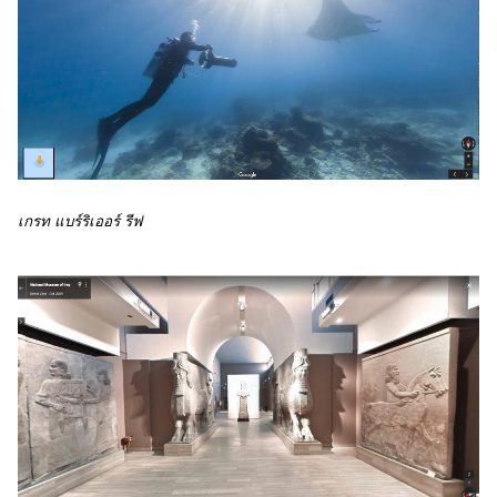
เกรท แบร์ริเออร์ รีฟ 