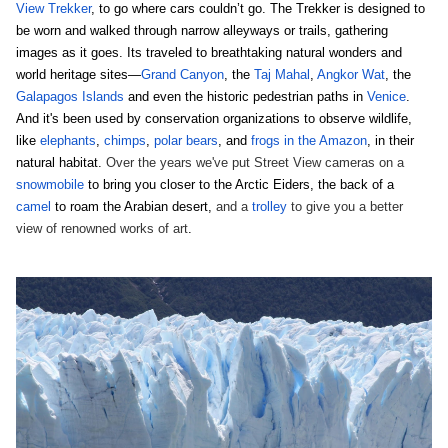
View Trekker
, to go where cars couldn’t go. The Trekker is designed to 
be worn and walked through narrow alleyways or trails, gathering 
images as it goes. Its traveled to breathtaking natural wonders and 
world heritage sites—
Grand Canyon
, the 
Taj Mahal
, 
Angkor Wat
, the 
Galapagos Islands
 and even the historic pedestrian paths in 
Venice
. 
And it's been used by conservation organizations to observe wildlife, 
like 
elephants
, 
chimps
, 
polar bears
, and 
frogs in the Amazon
, in their 
natural habitat.
Over the years we've put Street View cameras on a
snowmobile
 to bring you closer to the Arctic Eiders, the back of a 
camel
 to roam the Arabian desert,
 and a 
trolley
 to give you a better 
view of renowned works of art
. 