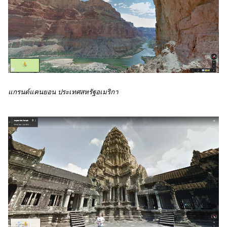
แกรนด์แคนยอน ประเทศสหรัฐอเมริกา 