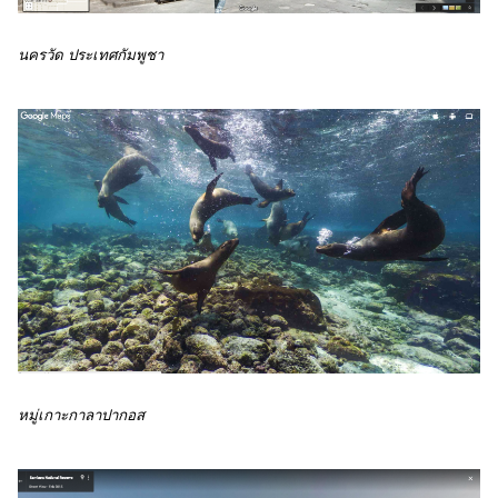
นครวัด ประเทศกัมพูชา 
หมู่เกาะกาลาปากอส 