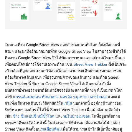
ในขณะที่รถ Google Street View ออกสำรวจถนนทั่วโลก ก็ยังมีสถานที่
สวยๆ และน่าทึ่งอีกมากมายที่รถ Google Street View ไม่สามารถเข้าถึงได้ 
ทีมงาน Google Street View จึงได้พัฒนาพาหนะและอุปกรณ์ใหม่ๆ ขึ้นมา
เพื่อตอบโจทย์การใช้งานเฉพาะด้าน เช่น 
Street View Trekker
 ซึ่งเป็นกระ
เป๋ากล้องที่ถูกออกแบบมาให้สวมใส่และสามารถเดินผ่านตรอกซอกซอย
หรือเส้นทางเดินแคบๆ เพื่อรวบรวมภาพขณะเดินทาง และด้วย Street 
View Trekker นี้ ทีมงาน Google Street View ได้เดินทางไปยังสิ่ง
มหัศจรรย์ทางธรรมชาติอันน่าอัศจรรย์และสถานที่ต่างๆ ที่เป็นมรดกโลก 
อาทิ 
แกรนด์แคนยอน
ทัชมาฮาล
นครวัด
หมู่เกาะกาลาปากอส
 และแม้
กระทั่งเส้นทางเดินประวิติศาสตร์ใน
เวนิส
 นอกจากนี้ องค์กรด้านการอนุ
รักษ์หลายๆ องค์กร ก็ได้ใช้ Street View Trekker เพื่อเฝ้าสังเกตสัตว์ป่า 
เช่น 
ช้าง
ชิมแปนซี
หมีขั้วโลก
 และ
กบในป่าอเมซอน
 ในที่อยู่อาศัยตาม
ธรรมชาติของสัตว์เหล่านี้ ในช่วงหลายปีที่ผ่านมาทีมงานยังได้นำกล้อง 
Street View ติดตั้งบน
รถเลื่อนหิมะ
เพื่อให้สามารถเข้าใกล้เป็ดที่อาศัยอยู่