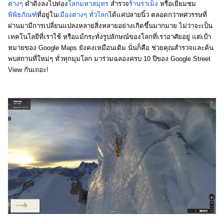
ต่างๆ
 ดำดิ่งลงไปท่อง
โลกมหาสมุทร
 สำรวจ
ร้านราเม็ง
 หรือเยี่ยมชม
พิพิธภัณฑ์
ที่อยู่ใน
เมืองต่างๆ ทั่วโลก
ได้แค่ปลายนิ้ว ตลอดกว่าทศวรรษที่
ผ่านมามีการเปลี่ยนแปลงหลายสิ่งหลายอย่างเกิดขึ้นมากมาย ไม่ว่าจะเป็น
เทคโนโลยีที่เราใช้ หรือแม้กระทั่งรูปลักษณ์ของโลกที่เราอาศัยอยู่ แต่เป้า
หมายของ Google Maps ยังคงเหมือนเดิม นั่นก็คือ ช่วยคุณสำรวจและค้น
พบสถานที่ใหม่ๆ ทั่วทุกมุมโลก มาร่วมฉลองครบ 10 ปีของ Google Street 
View กันเถอะ!