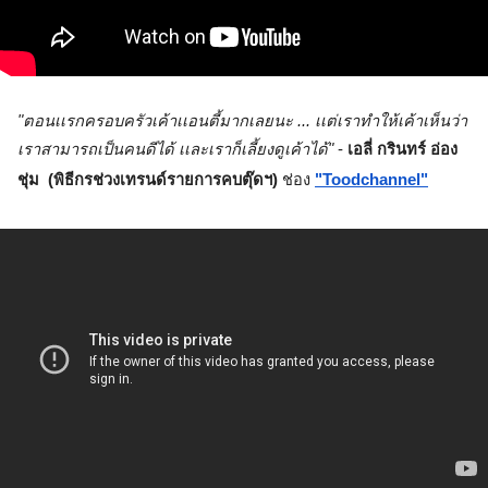
"ตอนเเรกครอบครัวเค้าเเอนตี้มากเลยนะ ... เเต่เราทำให้เค้าเห็นว่า
เราสามารถเป็นคนดีได้ เเละเราก็เลี้ยงดูเค้าได้"
 - 
เอลี่ กรินทร์ อ่อง
ชุ่ม  (พิธีกรช่วงเทรนด์รายการคบตุ๊ดฯ) 
ช่อง
"Toodchannel"