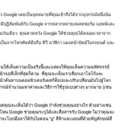
 Google เคยเป็นจุดหมายที่คุณเข้าถึงได้จากอุปกรณ์หนึ่งนั่น
่อสารมีปฏิสัมพันธ์กับ Google จากหลากหลายแพลทฟอร์ม แอพพ์และ
าในวันเดียว  คุณคาดหวัง Google ให้ช่วยคุณได้ตลอดเวลาจาก
จะเป็นจากโทรศัพท์มือถือ ทีวี นาฬิกา แผงหน้าปัทม์ในรถยนต์ และ
นให้เห็นความเป็นจริงนี้และแสดงให้คุณเห็นความมหัศจรรย์
้าจอที่เล็กที่สุดก็ตาม  ที่คุณจะเห็นเราเลือกเอาโลโก้และ
หน้าค้นหาบนคอมพิวเตอร์เดสก์ท็อปและปรับเปลี่ยนมันไปสู่โลก
ุปกรณ์จำนวนมหาศาลและวิธีการใช้รูปแบบต่างๆ มากมาย (เช่น
 แต่คุณจะเห็นได้ว่า Google กำลังช่วยคุณอย่างไร ตัวอย่างเช่น
โฟน Google ช่วยคุณระบุได้และสื่อสารกับ Google ไม่ว่าคุณจะ
จะโบกมือลาให้กับไอคอน “g” สีฟ้าและแทนที่ด้วยสัญลักษณ์ที่