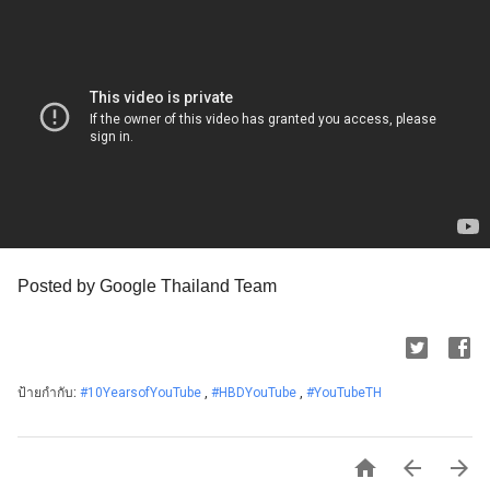
Posted by Google Thailand Team
ป้ายกำกับ:
#10YearsofYouTube
,
#HBDYouTube
,
#YouTubeTH


