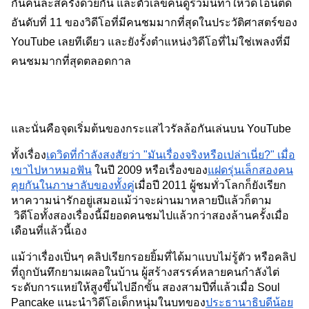
กันคนละสี่ครั้งด้วยกัน และตัวเลขคนดูรวมนี้ทำให้วิดีโอนี้ติด
อันดับที่ 11 ของวิดีโอที่มีคนชมมากที่สุดในประวัติศาสตร์ของ 
YouTube เลยทีเดียว และยังรั้งตำแหน่งวิดีโอที่ไม่ใช่เพลงที่มี
คนชมมากที่สุดตลอดกาล
และนั่นคือจุดเริ่มต้นของกระแสไวรัลล้อกันเล่นบน YouTube
ทั้งเรื่อง
เดวิดที่กำลังสงสัยว่า "มันเรื่องจริงหรือเปล่าเนี่ย?" เมื่อ
เขาไปหาหมอฟัน
 ในปี 2009 หรือเรื่องของ
แฝดรุ่นเล็กสองคน
คุยกันในภาษาลับของทั้งคู่
เมื่อปี 2011 ผู้ชมทั่วโลกก็ยังเรียก
หาความน่ารักอยู่เสมอแม้ว่าจะผ่านมาหลายปีแล้วก็ตาม 
 วิดีโอทั้งสองเรื่องนี้มียอดคนชมไปแล้วกว่าสองล้านครั้งเมื่อ
เดือนที่แล้วนี้เอง
แม้ว่าเรื่องเปิ่นๆ คลิปเรียกรอยยิ้มที่ได้มาแบบไม่รู้ตัว หรือคลิป
ที่ถูกบันทึกยามเผลอในบ้าน ผู้สร้างสรรค์หลายคนกำลังไต่
ระดับการแหย่ให้สูงขึ้นไปอีกขั้น สองสามปีที่แล้วเมื่อ Soul 
Pancake แนะนำวิดีโอเด็กหนุ่มในบทของ
ประธานาธิบดีน้อย