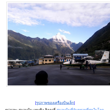
[
รูปภาพของเครื่องบินเล็ก
]
รูปภาพ: สนามบิน เทนซิง-ฮิลลารี่ 
สนามบินที่อันตรายที่สุดในโลก 