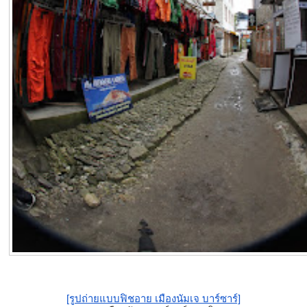
[รูปถ่ายแบบฟิชอาย เมืองนัมเจ บาร์ซาร์]