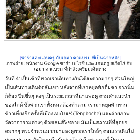
[
ซาร่าและแอนดรู กับเอม่า ดาแบรม ที่เป็นฉากหลัง
]
ภาพถ่าย: พนักงาน Google ซาร่า เปโรซี่ และแอนดรู สเวิดโร่ กับ 
เอม่า ดาแบรม ที่กำลังเตรียมเดินทาง
วันที่ 4: เป็นเช้าที่พวกเราเดินทางกันได้สะดวกมากๆ ส่วนใหญ่
เป็นเส้นทางเดินตัดสันเขา หลังจากที่เราหยุดพักดื่มชา จากนั้น
ก็ต้อง ปีนขึ้นๆ ลงๆ เป็นระยะเวลาที่นานพอดู ตามคำเเนะนำ
ของไกด์ ซึ่งพวกเราทั้งหมดต้องทำตาม เรามาหยุดพักทาน
ข้าวเที่ยงอีกครั้งที่เมืองเทงโบเช่ (Tengboche) และถ่ายภาพ
วัดวาอารามต่างๆ ด้วยเลนส์ฟิชอาย มันเป็นสถานที่ที่สุดยอ
ดมากๆ พระจำนวนมากมามองดูพวกเราใกล้ๆ ตอนเราเดินไป
ถ่ายรูปรอบๆ ฉันไม่แน่ใจนักว่าเค้าสนใจพวกเราที่เป็นคน