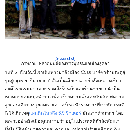
[Group shot]
ภาพถ่าย: ที่สวดมนต์ของชาวพุทธนอกเมืองลุคลา
วันที่ 2: เป็นวันที่เราเดินทางมาถึงเมือง นัมเจ บาร์ซาร์ “ประตูสู่
จุดสูงสุดของฮิมาลายา” มันเป็นเมืองขนาดกำลังเหมาะเชียว
ล่ะมีโรงเเรมมากมาย รวมถึงร้านค้าเเละร้านขายยา นักปีน
เขาหลายคนหยุดพักที่นี่ เพื่อสร้างความคุ้นเคยกับสภาพความ
สูงก่อนเดินทางสู่ยอดเขาเอเวอร์เรส
ซึ่งระหว่างที่เราพักแรมที่
นี่ ได้เกิดเหตุ
แผ่นดินไหวถึง 6.9 ริกเตอร์
มันน่ากลัวมากๆ โดย
เฉพาะอย่างยิ่งเมื่อคุณทราบว่า อยู่ในประเทศที่กำลังพัฒนา
ซึ่งไม่มีสิ่งอำนวยความสะดวกเเละอุปกรณ์ช่วยเหลือฉุกเฉิน