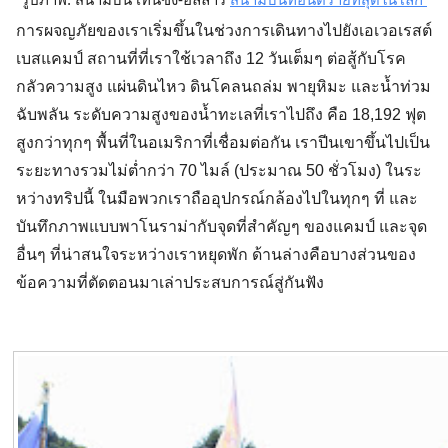
การผจญภัยของเราเริ่มขึ้นในช่วงการเดินทางไปยังเอเวอเรสต์
เบสแคมป์ สถานที่ที่เราใช้เวลาถึง 12 วันเต็มๆ ต่อสู้กับโรค
กลัวความสูง แผ่นดินไหว ดินโคลนถล่ม พายุหิมะ และน้ำท่วม
ฉับพลัน ระดับความสูงของน้ำทะเลที่เราไปถึง คือ 18,192 ฟุต
สูงกว่าทุกๆ พื้นที่ในอเมริกาที่เชื่อมต่อกัน เราปีนเขาขึ้นไปเป็น
ระยะทางรวมไม่ต่ำกว่า 70 ไมล์ (ประมาณ 50 ชั่วโมง) ในระ
หว่างทริปนี้ ในมือพวกเราถืออุปกรณ์กล้องไปในทุกๆ ที่ และ
บันทึกภาพแบบพาโนราม่ากับจุดที่สำคัญๆ ของแคมป์ และจุด
อื่นๆ ที่น่าสนใจระหว่างเราหยุดพัก ด้านล่างคือบางส่วนของ
ข้อความที่ตัดตอนมาเล่าประสบการณ์สู่กันฟัง