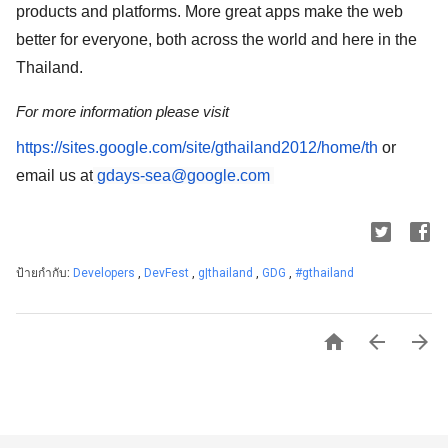
products and platforms. More great apps make the web 
better for everyone, both across the world and here in the 
Thailand.
For more information please visit 
https://sites.google.com/site/gthailand2012/home/th
 or 
email us at
gdays-sea@google.com
ป้ายกำกับ:
Developers
,
DevFest
,
g|thailand
,
GDG
,
#gthailand


