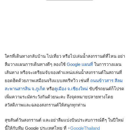
ใครที่เดินทางกลับบ้าน ไปเที่ยว หรือไปเล่นน้ำสงกรานต์ที่ไหน อย่า
ลืมวางแผนการเดินทางดีๆ ลองใช้ 
Google แผนที่ 
ในการวางแผน
เส้นทาง หรือจะเตรียมจับจองตำแหน่งเล่นน้ำสงกรานต์ในสถานที่
ยอดฮิตด้วยภาพเสมือนจริงแบบสตรีทวิว เช่นที่ 
ถนนข้าวสาร
สีลม
สะพานสารสิน จ.ภูเก็ต 
หรือ
คูเมือง จ.เชียงใหม่
 ขับขี่รถยนต์ก็โปรด
เพิ่มความระมัดระวังกันด้วยนะคะ ถึงจุดหมายปลายทางโดย
สวัสดิภาพและฉลองสงกรานต์ให้สนุกทุกท่าน 
สุขสันต์วันสงกรานต์ และอย่าลืมแบ่งปันประสบการณ์ดีๆ ในปีใหม่
นี้ให้กับทีม Google ประเทศไทย ที่ 
+GoogleThailand