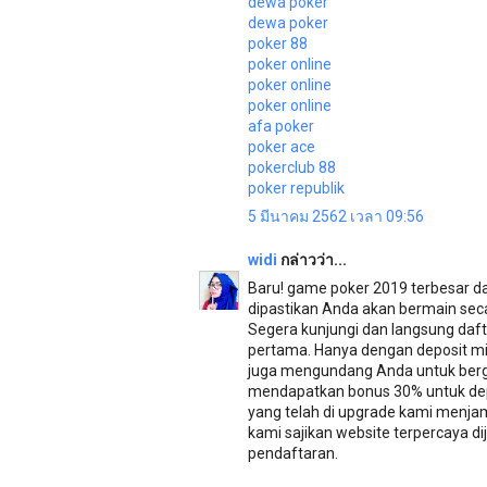
dewa poker
dewa poker
poker 88
poker online
poker online
poker online
afa poker
poker ace
pokerclub 88
poker republik
5 มีนาคม 2562 เวลา 09:56
widi
กล่าวว่า...
Baru! game poker 2019 terbesar d
dipastikan Anda akan bermain secar
Segera kunjungi dan langsung daf
pertama. Hanya dengan deposit min
juga mengundang Anda untuk berg
mendapatkan bonus 30% untuk dep
yang telah di upgrade kami menjam
kami sajikan website terpercaya
pendaftaran.