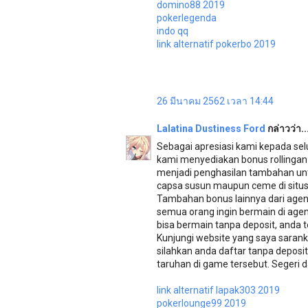
domino88 2019
pokerlegenda
indo qq
link alternatif pokerbo 2019
26 มีนาคม 2562 เวลา 14:44
Lalatina Dustiness Ford
กล่าวว่า..
Sebagai apresiasi kami kepada selu
kami menyediakan bonus rollingan p
menjadi penghasilan tambahan unt
capsa susun maupun ceme di situs b
Tambahan bonus lainnya dari agen 
semua orang ingin bermain di age
bisa bermain tanpa deposit, anda t
Kunjungi website yang saya sarank
silahkan anda daftar tanpa depos
taruhan di game tersebut. Segeri d
link alternatif lapak303 2019
pokerlounge99 2019