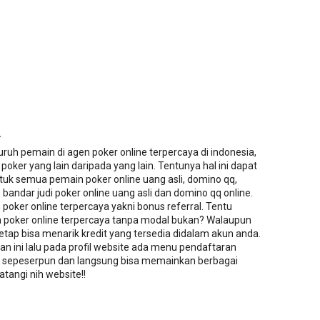
.
ruh pemain di agen poker online terpercaya di indonesia,
oker yang lain daripada yang lain. Tentunya hal ini dapat
uk semua pemain poker online uang asli, domino qq,
andar judi poker online uang asli dan domino qq online.
poker online terpercaya yakni bonus referral. Tentu
n poker online terpercaya tanpa modal bukan? Walaupun
etap bisa menarik kredit yang tersedia didalam akun anda.
an ini lalu pada profil website ada menu pendaftaran
it sepeserpun dan langsung bisa memainkan berbagai
atangi nih website!!