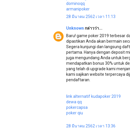
dominoqq
armanipoker
28 มีนาคม 2562 เวลา 11:13
Unknown
กล่าวว่า...
Baru! game poker 2019 terbesar d
dipastikan Anda akan bermain secar
Segera kunjungi dan langsung daf
pertama. Hanya dengan deposit min
juga mengundang Anda untuk berg
mendapatkan bonus 30% untuk dep
yang telah di upgrade kami menjam
kami sajikan website terpercaya
pendaftaran.
link alternatif kudapoker 2019
dewa qq
pokercapsa
poker qiu
28 มีนาคม 2562 เวลา 13:36