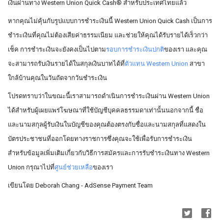
เงินผ่านทาง Western Union Quick Cash® สำหรับประเทศไทยแล้ว
หากคุณไม่คุ้นกับรูปแบบการชำระเงินนี้ Western Union Quick Cash เป็นการ
ชำระเงินที่คุณไม่ต้องเสียค่าธรรมเนียม และช่วยให้คุณได้รับรายได้เร็วกว่า
เช็ค การชำระเงินจะยังคงเป็นไปตาม
รอบการชำระเงินปกติ
ของเรา และคุณ
จะสามารถรับเงินรายได้ในสกุลเงินบาทได้ที่
ตัวแทน Western Union
สาขา
ใกล้บ้านคุณในวันถัดจากวันชำระเงิน
โปรดทราบว่าในขณะนี้เราสามารถดำเนินการชำระเงินผ่าน Western Union
ได้สำหรับผู้เผยแพร่โฆษณาที่ใช้บัญชีบุคคลธรรมดาเท่านั้นนอกจากนี้ ชื่อ
และนามสกุลผู้รับเงินในบัญชีของคุณต้องตรงกับชื่อและนามสกุลที่แสดงใน
บัตรประชาชนที่ออกโดยทางราชการซึ่งคุณจะใช้เพื่อรับการชำระเงิน
สำหรับข้อมูลเพิ่มเติมเกี่ยวกับวิธีการสมัครและการรับชำระเงินทาง Western
Union กรุณาไปที่
ศูนย์ช่วยเหลือ
ของเรา
เขียนโดย Deborah Chang - AdSense Payment Team