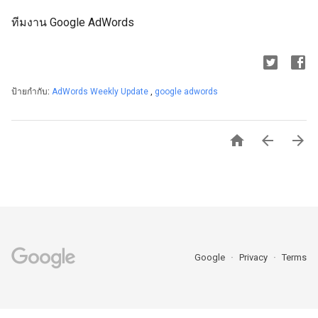
ทีมงาน Google AdWords
ป้ายกำกับ:
AdWords Weekly Update
,
google adwords



Google
Privacy
Terms