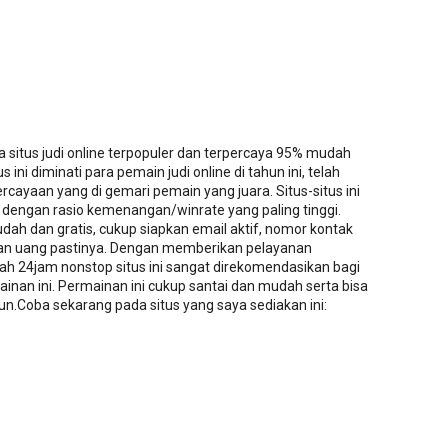
itus judi online terpopuler dan terpercaya 95% mudah
ini diminati para pemain judi online di tahun ini, telah
ercayaan yang di gemari pemain yang juara. Situs-situs ini
k dengan rasio kemenangan/winrate yang paling tinggi.
h dan gratis, cukup siapkan email aktif, nomor kontak
ran uang pastinya. Dengan memberikan pelayanan
h 24jam nonstop situs ini sangat direkomendasikan bagi
nan ini. Permainan ini cukup santai dan mudah serta bisa
.Coba sekarang pada situs yang saya sediakan ini: