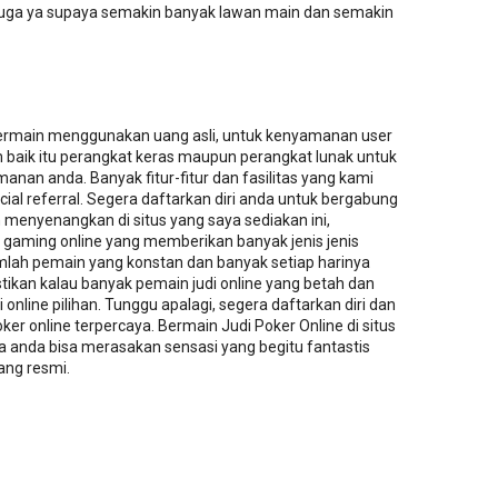
 juga ya supaya semakin banyak lawan main dan semakin
 bermain menggunakan uang asli, untuk kenyamanan user
 baik itu perangkat keras maupun perangkat lunak untuk
an anda. Banyak fitur-fitur dan fasilitas yang kami
ial referral. Segera daftarkan diri anda untuk bergabung
enyenangkan di situs yang saya sediakan ini,
gaming online yang memberikan banyak jenis jenis
lah pemain yang konstan dan banyak setiap harinya
astikan kalau banyak pemain judi online yang betah dan
i online pilihan. Tunggu apalagi, segera daftarkan diri dan
ker online terpercaya. Bermain Judi Poker Online di situs
a anda bisa merasakan sensasi yang begitu fantastis
yang resmi.