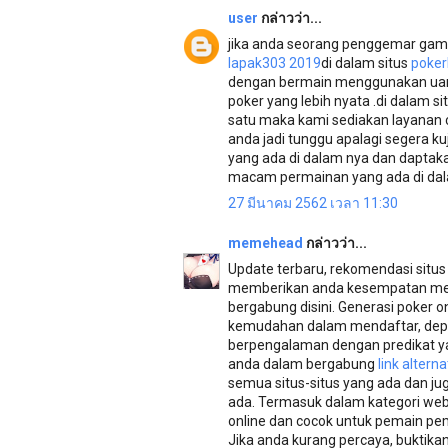
user
กล่าวว่า...
jika anda seorang penggemar gam
lapak303 2019
di dalam situs
poker
dengan bermain menggunakan uang
poker yang lebih nyata .di dalam si
satu maka kami sediakan layanan 
anda jadi tunggu apalagi segera ku
yang ada di dalam nya dan dapta
macam permainan yang ada di dala
27 มีนาคม 2562 เวลา 11:30
memehead
กล่าวว่า...
Update terbaru, rekomendasi situ
memberikan anda kesempatan men
bergabung disini. Generasi poker 
kemudahan dalam mendaftar, depos
berpengalaman dengan predikat ya
anda dalam bergabung
link altern
semua situs-situs yang ada dan j
ada. Termasuk dalam kategori we
online dan cocok untuk pemain pe
Jika anda kurang percaya, buktika