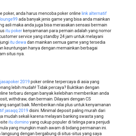
e poker, anda harus mencoba poker online
link alternatif
lounge99
ada banyak jenis game yang bisa anda mainkan
 asli maka anda juga bisa merasakan sensasi bermain
tus
itu poker
kenyamanan para pemain adalah yang nomor
customer service yang standby 24 jam untuk melayani
jungi
itu dewa
dan mainkan semua game yang tersedia
kan keuntungan hanya dengan memainkan berbagai
m situs nya.
s
jasapoker 2019
poker online terpercaya di asia yang
ang lebih mudah! Tidak percaya? Buktikan dengan
online terbaru dengan banyak kelebihan memberikan anda
it, withdraw, dan bermain. Dilayani dengan CS
ng sangat baik. Memberikan nilai plus untuk kenyamanan
atif jasaqq 2019
disini. Minimal deposit paling murah dari
uga mudah sekali karena melayani banking swasta yang
bsite
itu domino
yang cukup populer di telinga para penjudi
mula yang mungkin mash awam di bidang permainan ini.
n langsung dengan bergabung di situs-situs yang saya