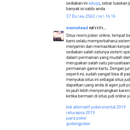
sediakan ini
aduqq
, sebar luaskan
banyak isi saldo anda.
27 มีนาคม 2562 เวลา 16:16
memehead
กล่าวว่า...
Situs resmi poker online, tempat
kami selalu memperbaharui sistem
menjamin dan memastikan kenyaman
sediakan salah satunya sistem spec
dalam permainan yang mudah dan m
merupakan salah satu perusahaan 
permainan game kartu. Dengan jum
seperti ini, sudah sangat bisa di p
menyukai situs ini sebagai situs jud
dapatkan uang anda di agen judi po
ini jauh lebih menyenangkan karen
ketika bermain di situs judi online 
link alternatif pokeroriental 2019
ratucapsa 2019
juara poker
gudangpoker