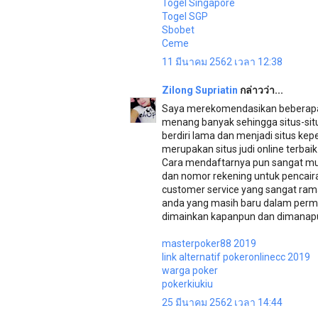
Togel Singapore
Togel SGP
Sbobet
Ceme
11 มีนาคม 2562 เวลา 12:38
Zilong Supriatin
กล่าวว่า...
Saya merekomendasikan beberapa s
menang banyak sehingga situs-situs 
berdiri lama dan menjadi situs kep
merupakan situs judi online terbai
Cara mendaftarnya pun sangat muda
dan nomor rekening untuk pencai
customer service yang sangat rama
anda yang masih baru dalam permai
dimainkan kapanpun dan dimanapun
masterpoker88 2019
link alternatif pokeronlinecc 2019
warga poker
pokerkiukiu
25 มีนาคม 2562 เวลา 14:44