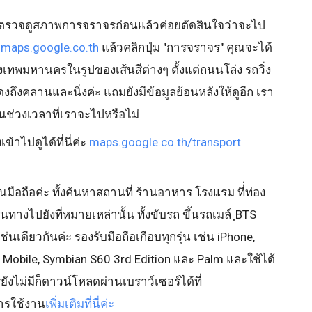
รวจดูสภาพการจราจรก่อนแล้วค่อยตัดสินใจว่าจะไป
่
maps.google.co.th
แล้วคลิกปุ่ม "การจราจร" คุณจะได้
มหานครในรูปของเส้นสีต่างๆ ตั้งแต่ถนนโล่ง รถวิ่ง
ดงถึงคลานและนิ่งค่ะ แถมยังมีข้อมูลย้อนหลังให้ดูอีก เรา
ในช่วงเวลาที่เราจะไปหรือไม่
ข้าไปดูได้ที่นี่ค่ะ
maps.google.co.th/transport
ือถือค่ะ ทั้งค้นหาสถานที่ ร้านอาหาร โรงแรม ที่่ท่อง
ดินทางไปยังที่หมายเหล่านั้น ทั้งขับรถ ขึ้นรถเมล์ ฺBTS
ดียวกันค่ะ รองรับมือถือเกือบทุกรุ่น เช่น iPhone,
 Mobile, Symbian S60 3rd Edition และ Palm และใช้ได้
รยังไม่มีก็ดาวน์โหลดผ่านเบราว์เซอร์ได้ที่
การใช้งาน
เพิ่มเติมที่นี่ค่ะ