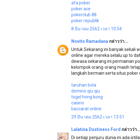
afa poker
poker ace
pokerclub 88
poker republik
8 มีนาคม 2562 เวลา 10:54
Novito Ramadana
กล่าวว่า...
Untuk Sekarang ini banyak sekali 
online agar mereka selalu up to d
dewasa sekarang ini permainan po
kelompok orang-orang masih tetap
langkah bermain serta situs poker
taruhan bola
domino qiu qiu
togel hong kong
casino
baccarat online
29 มีนาคม 2562 เวลา 13:51
Lalatina Dustiness Ford
กล่าวว่า..
Di setiap penjuru dunia ini ada ist