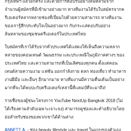
กรุงเทพฯ แล้วอีกครั้ง เเละด้วยการตอบรับอย่างล้นหลามจาก
จำนวนผู้สมัครที่มีเข้ามาอย่างมาก ทางทีมงานได้รับใบสมัครจากค
รีเอเตอร์หลากหลายช่องที่เปี่ยมไปด้วยความสามารถ ทางทีมงาน
ของเรารู้สึกประทับใจเป็นอย่างมาก กับกระเเสตอบรับอย่าง
ล้นหลามของชุมชนครีเอเตอร์ในประเทศไทย
ใบสมัครที่เราได้รับจากทั่วประเทศได้เเสดงให้เห็นถึงความหลาก
หลายของคอนเทนต์ วัฒนธรรม เเละประเพณีในภูมิภาคต่างๆ ของ
ประเทศไทย เเละความสามารถที่เป็นเลิศของทุกคน ตั้งเเต่คอน
เทนต์สายความงาม เเฟชั่น ออกกำลังกาย ตลก ท่องเที่ยว ทำอาหาร 
งานฝึมือ เเละอื่นๆ อีกมากมาย ทางทีมงานมีความตื่นเต้นเป็นอย่าง
มากที่จะได้พบปะกับครีเอเตอร์เหล่านี้ที่เเคมป์ที่จะมาถึง!
รายชื่อของผู้ชนะโครงการ YouTube NextUp Bangkok 2018 (ไม่
ได้เรียงตามลำดับเฉพาะเจาะจง) สามารถดูช่องเเละคำอธิบายโดย
ย่อสำหรับช่องของพวกเขาได้ด้านล่าง: 
ANNETT A.
- ช่อง beauty lifestyle เเละ travel ในแบบของตัวเอง 