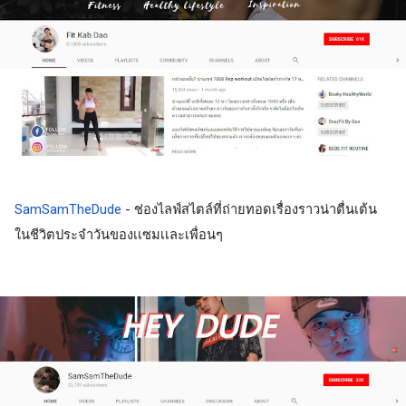
SamSamTheDude
 - ช่องไลฟ์สไตล์ที่ถ่ายทอดเรื่องราวน่าตื่นเต้น
ในชีวิตประจำวันของเเซมเเละเพื่อนๆ